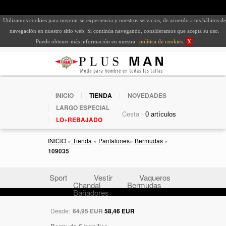
Utilizamos cookies para mejorar su experiencia y nuestros servicios, de acuerdo a tus hábitos de
navegación en nuestro sitio web. Si continúa navegando, consideramos que acepta su uso.
Puede obtener más información en nuestra
política de cookies
.
X
INICIO
TIENDA
NOVEDADES
LARGO ESPECIAL
Cesta -
LO+REBAJADO
INICIO
»
Tienda
»
Pantalones
»
Bermudas
»
109035
Sport
Vestir
Vaqueros
Chandal
Bermudas
Bañadores
Desde:
64,95 EUR
58,46 EUR