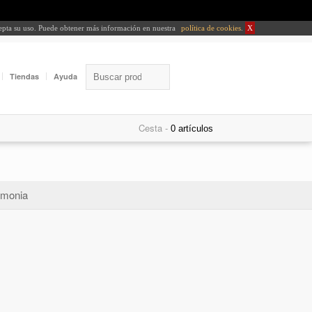
cepta su uso. Puede obtener más información en nuestra
política de cookies
.
X
Tiendas
Ayuda
Cesta -
monia