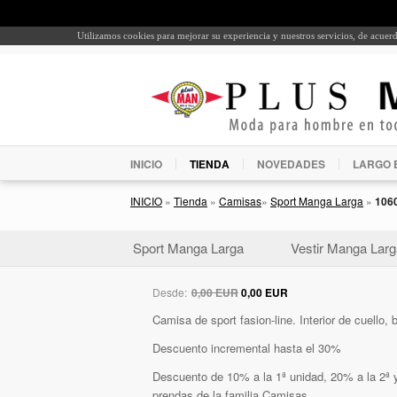
Utilizamos cookies para mejorar su experiencia y nuestros servicios, de acue
INICIO
TIENDA
NOVEDADES
LARGO 
INICIO
»
Tienda
»
Camisas
»
Sport Manga Larga
»
106
Sport Manga Larga
Vestir Manga Larg
Desde:
0,00 EUR
0,00 EUR
Camisa de sport fasion-line. Interior de cuello, b
Descuento incremental hasta el 30%
Descuento de 10% a la 1ª unidad, 20% a la 2ª y
prendas de la familia Camisas.