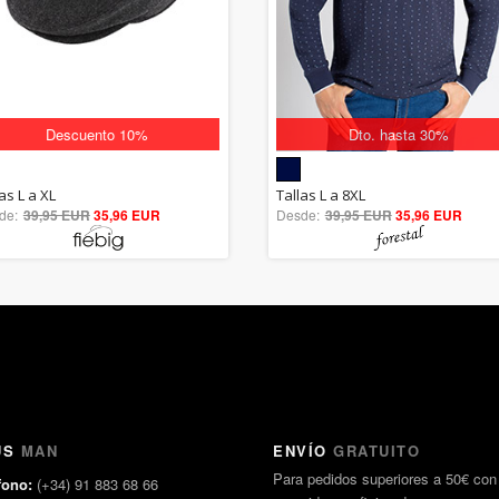
Descuento 10%
Dto. hasta 30%
5.00
5.00
as L a XL
Tallas L a 8XL
de:
39,95 EUR
out of 5
35,96 EUR
Desde:
39,95 EUR
out of 5
35,96 EUR
US
MAN
ENVÍO
GRATUITO
Para pedidos superiores a 50€ con
fono:
(+34) 91 883 68 66