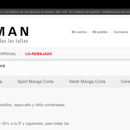
rdo a tus hábitos de navegación en nuestro sitio web. Si continúa navegando, consideramos que a
Mi cuenta
Mi pedido
Contacto
ESPECIAL
LO+REBAJADO
015
a
Sport Manga Corta
Vestir Manga Corta
Cere
olsillos, bajocuello y tirilla combinadas.
 30% a la 3ª y siguientes, para todas las