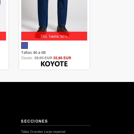
Dto. hasta 30%
5.00
Tallas 46 a 68
Desde:
39,95 EUR
out of 5
35,96 EUR
SECCIONES
Tallas Grandes Largo especial