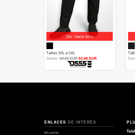
Dto. hasta 30%
5.00
Tallas 3XL a 5XL
Tall
Desde:
69,95 EUR
out of 5
62,96 EUR
Des
ENLACES
DE INTERÉS
PL
Telé
Mi cuenta