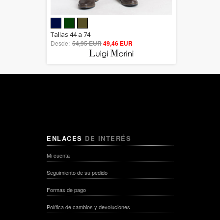
5.00
Tallas 44 a 74
Desde:
54,95 EUR
out of 5
49,46 EUR
ENLACES
DE INTERÉS
Mi cuenta
Seguimiento de su pedido
Formas de pago
Política de cambios y devoluciones