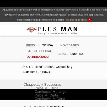
Utilizamos cookies para mejorar su experiencia y nuestros servicios, de acuerdo a tus hábitos de
navegación en nuestro sitio web. Si continúa navegando, consideramos que acepta su uso.
Puede obtener más información en nuestra
política de cookies
.
X
INICIO
TIENDA
NOVEDADES
LARGO ESPECIAL
Cesta -
LO+REBAJADO
INICIO
»
Tienda
»
Sport
»
Chaquetas y
Sudaderas
»
110608
Chaquetas y Sudaderas
Polos M. Larga
Camisetas M. Larga
Polos M. Corta
Camisetas M.Corta