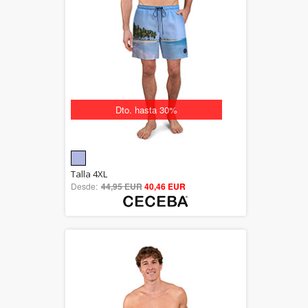
Dto. hasta 30%
5.00
Talla 4XL
Desde:
44,95 EUR
out of 5
40,46 EUR