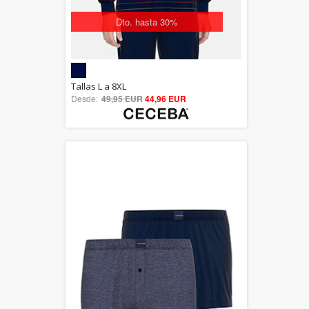
Dto. hasta 30%
5.00
Tallas L a 8XL
Desde:
49,95 EUR
out of 5
44,96 EUR