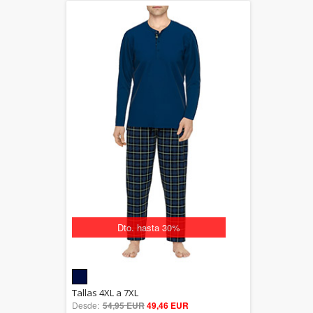
Dto. hasta 30%
5.00
Tallas 4XL a 7XL
Desde:
54,95 EUR
out of 5
49,46 EUR