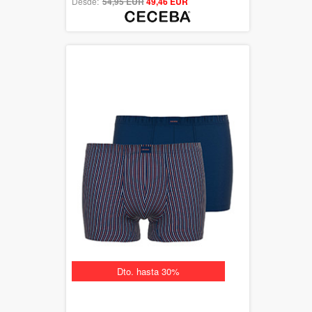
Desde:
54,95 EUR
out of 5
49,46 EUR
Dto. hasta 30%