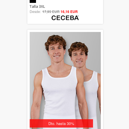
5.00
Talla 3XL
Desde:
17,95 EUR
out of 5
16,16 EUR
Dto. hasta 30%