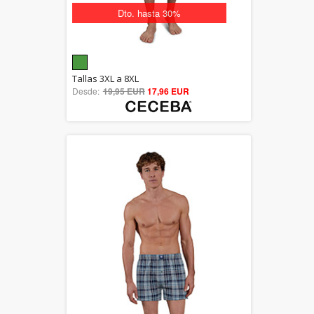
Dto. hasta 30%
5.00
Tallas 3XL a 8XL
Desde:
19,95 EUR
out of 5
17,96 EUR