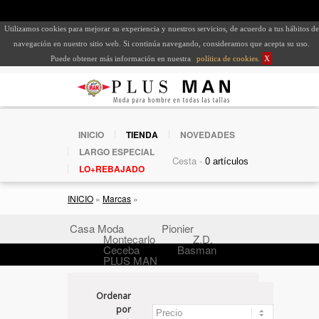
Utilizamos cookies para mejorar su experiencia y nuestros servicios, de acuerdo a tus hábitos de
navegación en nuestro sitio web. Si continúa navegando, consideramos que acepta su uso.
Puede obtener más información en nuestra
política de cookies
.
X
INICIO
TIENDA
NOVEDADES
LARGO ESPECIAL
Cesta -
LO+REBAJADO
INICIO
»
Marcas
»
Casa Moda
Pionier
Montecarlo
Z.D.
Ceceba
Basman
PLUS MAN
Ordenar
por