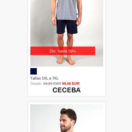
Dto. hasta 30%
5.00
Tallas 5XL a 7XL
Desde:
54,95 EUR
out of 5
49,46 EUR