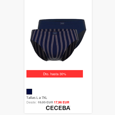
Dto. hasta 30%
5.00
Tallas L a 7XL
Desde:
19,95 EUR
out of 5
17,96 EUR