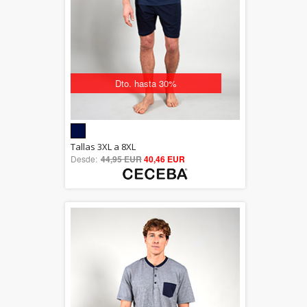
Dto. hasta 30%
5.00
Tallas 3XL a 8XL
Desde:
44,95 EUR
out of 5
40,46 EUR