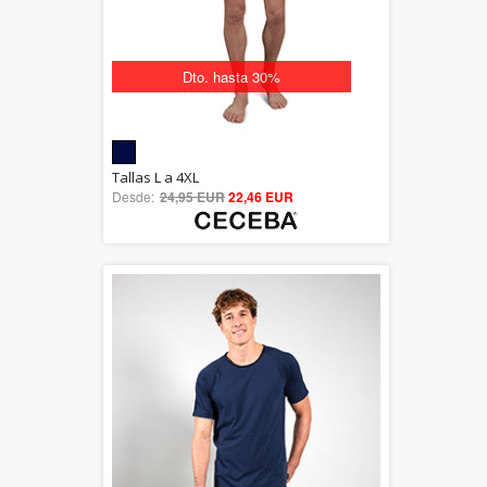
Dto. hasta 30%
5.00
Tallas L a 4XL
Desde:
24,95 EUR
out of 5
22,46 EUR