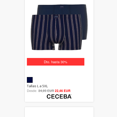
Dto. hasta 30%
5.00
Tallas L a 5XL
Desde:
24,95 EUR
out of 5
22,46 EUR