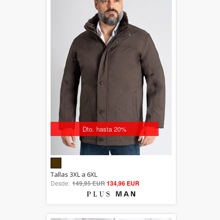
Dto. hasta 20%
5.00
Tallas 3XL a 6XL
Desde:
149,95 EUR
out of 5
134,96 EUR