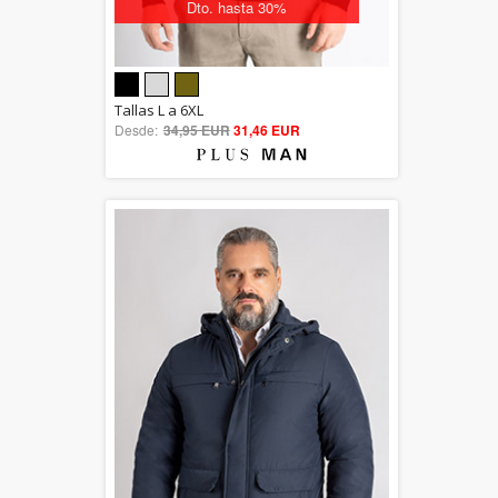
Dto. hasta 30%
5.00
Tallas L a 6XL
Desde:
34,95 EUR
out of 5
31,46 EUR