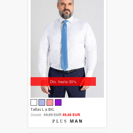
Dto. hasta 30%
5.00
Tallas L a 8XL
Desde:
54,95 EUR
out of 5
49,46 EUR