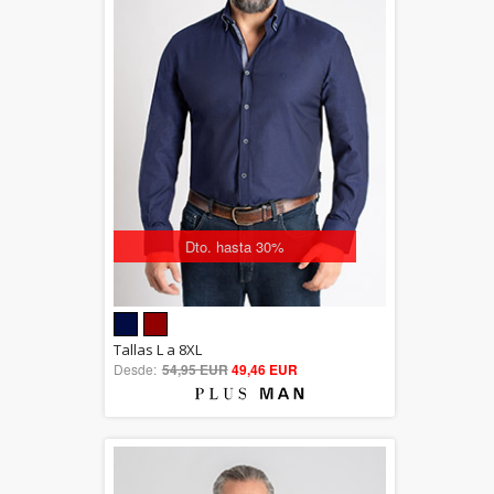
Dto. hasta 30%
5.00
Tallas L a 8XL
Desde:
54,95 EUR
out of 5
49,46 EUR