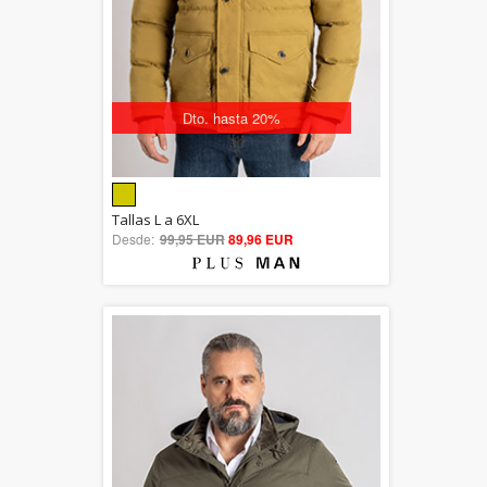
Dto. hasta 20%
5.00
Tallas L a 6XL
Desde:
99,95 EUR
out of 5
89,96 EUR