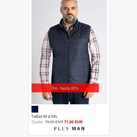
Dto. hasta 20%
5.00
Tallas M a 5XL
Desde:
79,95 EUR
out of 5
71,96 EUR