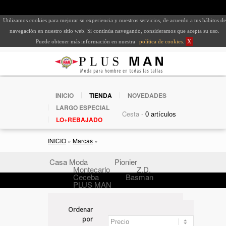
Utilizamos cookies para mejorar su experiencia y nuestros servicios, de acuerdo a tus hábitos de
navegación en nuestro sitio web. Si continúa navegando, consideramos que acepta su uso.
Puede obtener más información en nuestra
política de cookies
.
X
INICIO
TIENDA
NOVEDADES
LARGO ESPECIAL
Cesta -
LO+REBAJADO
INICIO
»
Marcas
»
Casa Moda
Pionier
Montecarlo
Z.D.
Ceceba
Basman
PLUS MAN
Ordenar
por