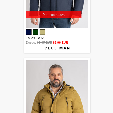
Dto. hasta 20%
5.00
Tallas L a 6XL
Desde:
99,95 EUR
out of 5
89,96 EUR