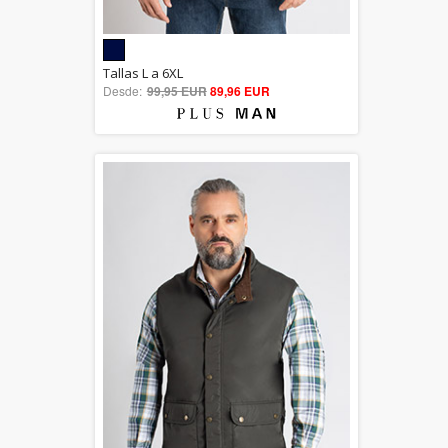
5.00
Tallas L a 6XL
Desde:
99,95 EUR
out of 5
89,96 EUR