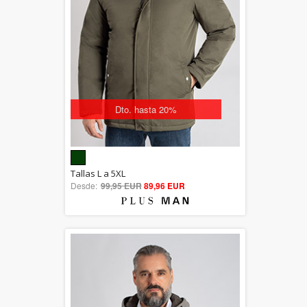
Dto. hasta 20%
5.00
Tallas L a 5XL
Desde:
99,95 EUR
out of 5
89,96 EUR