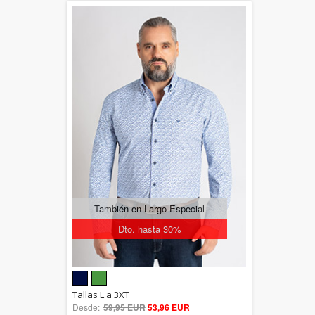
También en Largo Especial
Dto. hasta 30%
5.00
Tallas L a 3XT
Desde:
59,95 EUR
out of 5
53,96 EUR