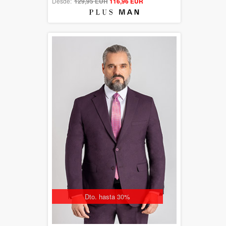
Desde:
129,95 EUR
out of 5
116,96 EUR
Dto. hasta 30%